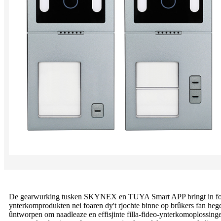
De gearwurking tusken SKYNEX en TUYA Smart APP bringt in folsl
ynterkomprodukten nei foaren dy't rjochte binne op brûkers fan hege n
ûntworpen om naadleaze en effisjinte filla-fideo-ynterkomoplossinge