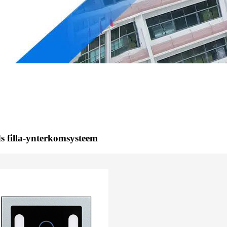
s filla-ynterkomsysteem