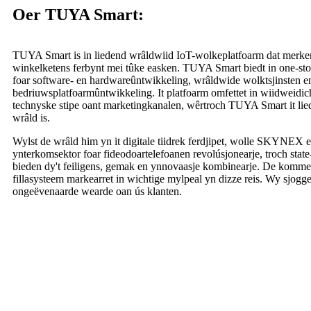
Oer TUYA Smart:
TUYA Smart is in liedend wrâldwiid IoT-wolkeplatfoarm dat merke
winkelketens ferbynt mei tûke easken. TUYA Smart biedt in one-stop
foar software- en hardwareûntwikkeling, wrâldwide wolktsjinsten en
bedriuwsplatfoarmûntwikkeling. It platfoarm omfettet in wiidweidich
technyske stipe oant marketingkanalen, wêrtroch TUYA Smart it lie
wrâld is.
Wylst de wrâld him yn it digitale tiidrek ferdjipet, wolle SKYNE
ynterkomsektor foar fideodoartelefoanen revolúsjonearje, troch state
bieden dy't feiligens, gemak en ynnovaasje kombinearje. De kommend
fillasysteem markearret in wichtige mylpeal yn dizze reis. Wy sjogge 
ongeëvenaarde wearde oan ús klanten.