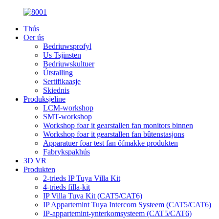
Thús
Oer ús
Bedriuwsprofyl
Us Tsjinsten
Bedriuwskultuer
Útstalling
Sertifikaasje
Skiednis
Produksjeline
LCM-workshop
SMT-workshop
Workshop foar it gearstallen fan monitors binnen
Workshop foar it gearstallen fan bûtenstasjons
Apparatuer foar test fan ôfmakke produkten
Fabrykspakhús
3D VR
Produkten
2-trieds IP Tuya Villa Kit
4-trieds filla-kit
IP Villa Tuya Kit (CAT5/CAT6)
IP Appartemint Tuya Intercom Systeem (CAT5/CAT6)
IP-appartemint-ynterkomsysteem (CAT5/CAT6)