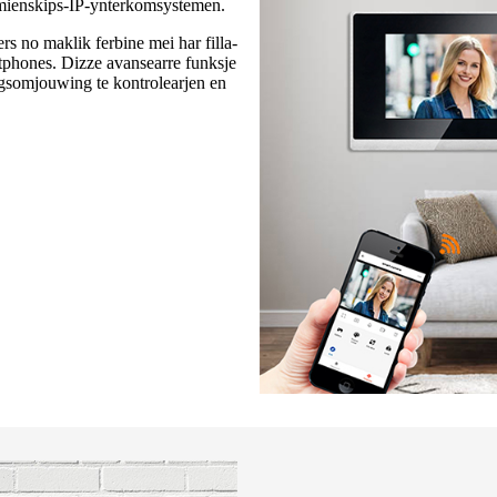
mienskips-IP-ynterkomsystemen.
s no maklik ferbine mei har filla-
phones. Dizze avansearre funksje
ngsomjouwing te kontrolearjen en