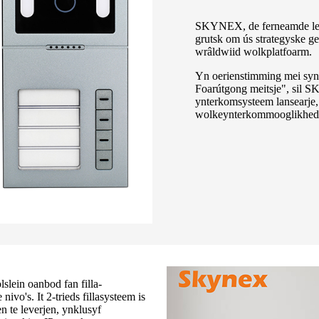
SKYNEX, de ferneamde leve
grutsk om ús strategyske g
wrâldwiid wolkplatfoarm.
Yn oerienstimming mei syn f
Foarútgong meitsje", sil SK
ynterkomsysteem lansearje,
wolkeynterkommooglikhed
ein oanbod fan filla-
ivo's. It 2-trieds fillasysteem is
n te leverjen, ynklusyf