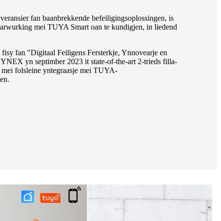
ransier fan baanbrekkende befeiligingsoplossingen, is
earwurking mei TUYA Smart oan te kundigjen, in liedend
isy fan "Digitaal Feiligens Fersterkje, Ynnovearje en
YNEX yn septimber 2023 it state-of-the-art 2-trieds filla-
 mei folsleine yntegraasje mei TUYA-
en.