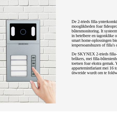
De 2-trieds filla-ynterkomki
mooglikheden foar fideopro
bûtenmonitoring. It systeem 
in betelbere en tagonklike 
smart home-oplossingen bie
ienpersoanshuzen of filla's 
De SKYNEX 2-trieds filla-y
brûkers, mei filla-bûtenien
toetsen foar ekstra gemak.
appartemintfariant mei 16 to
útwreide wurdt om te foldw