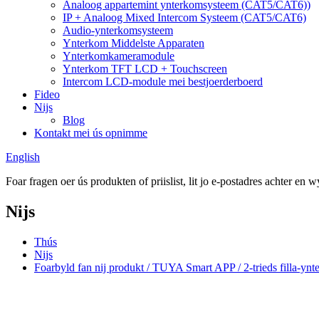
Analoog appartemint ynterkomsysteem (CAT5/CAT6))
IP + Analoog Mixed Intercom Systeem (CAT5/CAT6)
Audio-ynterkomsysteem
Ynterkom Middelste Apparaten
Ynterkomkameramodule
Ynterkom TFT LCD + Touchscreen
Intercom LCD-module mei bestjoerderboerd
Fideo
Nijs
Blog
Kontakt mei ús opnimme
English
Foar fragen oer ús produkten of priislist, lit jo e-postadres achter en
Nijs
Thús
Nijs
Foarbyld fan nij produkt / TUYA Smart APP / 2-trieds filla-yn