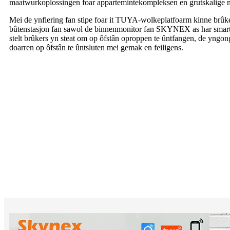
maatwurkoplossingen foar appartemintekompleksen en grutskalige 
Mei de ynfiering fan stipe foar it TUYA-wolkeplatfoarm kinne brûker
bûtenstasjon fan sawol de binnenmonitor fan SKYNEX as har smart
stelt brûkers yn steat om op ôfstân oproppen te ûntfangen, de yngo
doarren op ôfstân te ûntsluten mei gemak en feiligens.