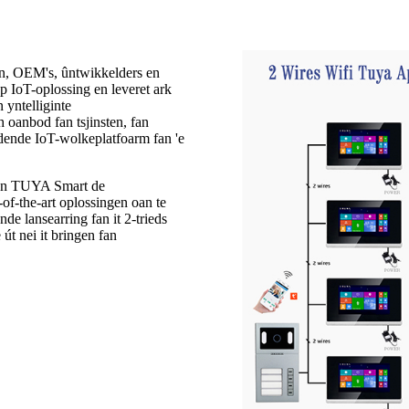
n, OEM's, ûntwikkelders en
 IoT-oplossing en leveret ark
 yntelliginte
 oanbod fan tsjinsten, fan
dende IoT-wolkeplatfoarm fan 'e
X en TUYA Smart de
-of-the-art oplossingen oan te
e lansearring fan it 2-trieds
út nei it bringen fan