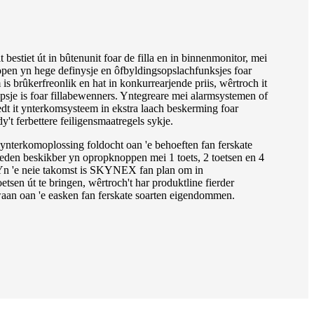
t bestiet út in bûtenunit foar de filla en in binnenmonitor, mei
pen yn hege definysje en ôfbyldingsopslachfunksjes foar
is brûkerfreonlik en hat in konkurrearjende priis, wêrtroch it
opsje is foar fillabewenners. Yntegreare mei alarmsystemen of
dt it ynterkomsysteem in ekstra laach beskerming foar
dy't ferbettere feiligensmaatregels sykje.
nterkomoplossing foldocht oan 'e behoeften fan ferskate
heden beskikber yn opropknoppen mei 1 toets, 2 toetsen en 4
 Yn 'e neie takomst is SKYNEX fan plan om in
etsen út te bringen, wêrtroch't har produktline fierder
aan oan 'e easken fan ferskate soarten eigendommen.