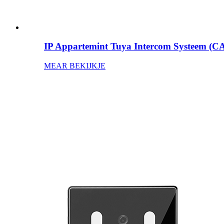
IP Appartemint Tuya Intercom Systeem (
MEAR BEKIJKJE