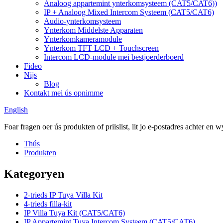
Analoog appartemint ynterkomsysteem (CAT5/CAT6))
IP + Analoog Mixed Intercom Systeem (CAT5/CAT6)
Audio-ynterkomsysteem
Ynterkom Middelste Apparaten
Ynterkomkameramodule
Ynterkom TFT LCD + Touchscreen
Intercom LCD-module mei bestjoerderboerd
Fideo
Nijs
Blog
Kontakt mei ús opnimme
English
Foar fragen oer ús produkten of priislist, lit jo e-postadres achter en
Thús
Produkten
Kategoryen
2-trieds IP Tuya Villa Kit
4-trieds filla-kit
IP Villa Tuya Kit (CAT5/CAT6)
IP Appartemint Tuya Intercom Systeem (CAT5/CAT6)