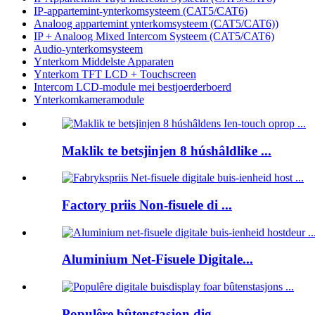
IP-appartemint-ynterkomsysteem (CAT5/CAT6)
Analoog appartemint ynterkomsysteem (CAT5/CAT6))
IP + Analoog Mixed Intercom Systeem (CAT5/CAT6)
Audio-ynterkomsysteem
Ynterkom Middelste Apparaten
Ynterkom TFT LCD + Touchscreen
Intercom LCD-module mei bestjoerderboerd
Ynterkomkameramodule
Maklik te betsjinjen 8 húshâldlike ...
Factory priis Non-fisuele di ...
Aluminium Net-Fisuele Digitale...
Populêre bûtenstasjon dig...