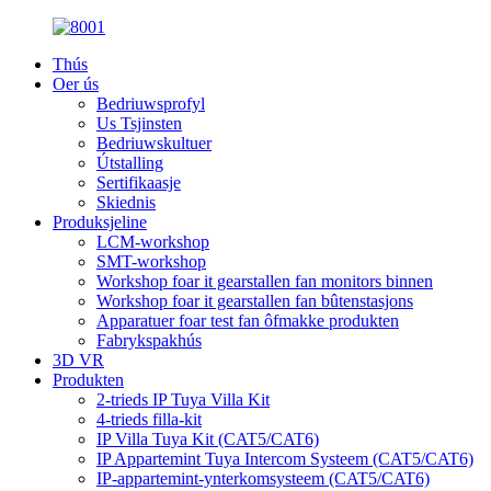
Thús
Oer ús
Bedriuwsprofyl
Us Tsjinsten
Bedriuwskultuer
Útstalling
Sertifikaasje
Skiednis
Produksjeline
LCM-workshop
SMT-workshop
Workshop foar it gearstallen fan monitors binnen
Workshop foar it gearstallen fan bûtenstasjons
Apparatuer foar test fan ôfmakke produkten
Fabrykspakhús
3D VR
Produkten
2-trieds IP Tuya Villa Kit
4-trieds filla-kit
IP Villa Tuya Kit (CAT5/CAT6)
IP Appartemint Tuya Intercom Systeem (CAT5/CAT6)
IP-appartemint-ynterkomsysteem (CAT5/CAT6)