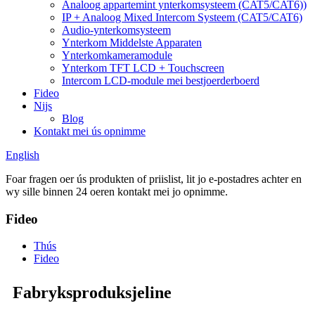
Analoog appartemint ynterkomsysteem (CAT5/CAT6))
IP + Analoog Mixed Intercom Systeem (CAT5/CAT6)
Audio-ynterkomsysteem
Ynterkom Middelste Apparaten
Ynterkomkameramodule
Ynterkom TFT LCD + Touchscreen
Intercom LCD-module mei bestjoerderboerd
Fideo
Nijs
Blog
Kontakt mei ús opnimme
English
Foar fragen oer ús produkten of priislist, lit jo e-postadres achter en
wy sille binnen 24 oeren kontakt mei jo opnimme.
Fideo
Thús
Fideo
Fabryksproduksjeline