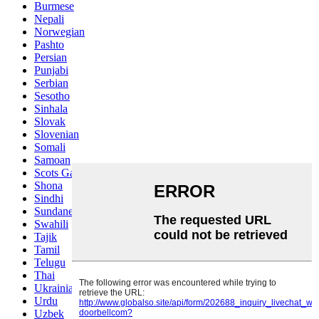
Burmese
Nepali
Norwegian
Pashto
Persian
Punjabi
Serbian
Sesotho
Sinhala
Slovak
Slovenian
Somali
Samoan
Scots Gaelic
Shona
Sindhi
Sundanese
Swahili
Tajik
Tamil
Telugu
Thai
Ukrainian
Urdu
Uzbek