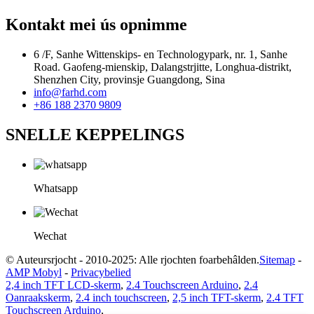
Kontakt mei ús opnimme
6 /F, Sanhe Wittenskips- en Technologypark, nr. 1, Sanhe
Road. Gaofeng-mienskip, Dalangstrjitte, Longhua-distrikt,
Shenzhen City, provinsje Guangdong, Sina
info@farhd.com
+86 188 2370 9809
SNELLE KEPPELINGS
Whatsapp
Wechat
© Auteursrjocht - 2010-2025: Alle rjochten foarbehâlden.
Sitemap
-
AMP Mobyl
-
Privacybelied
2,4 inch TFT LCD-skerm
,
2.4 Touchscreen Arduino
,
2.4
Oanraakskerm
,
2.4 inch touchscreen
,
2,5 inch TFT-skerm
,
2.4 TFT
Touchscreen Arduino
,