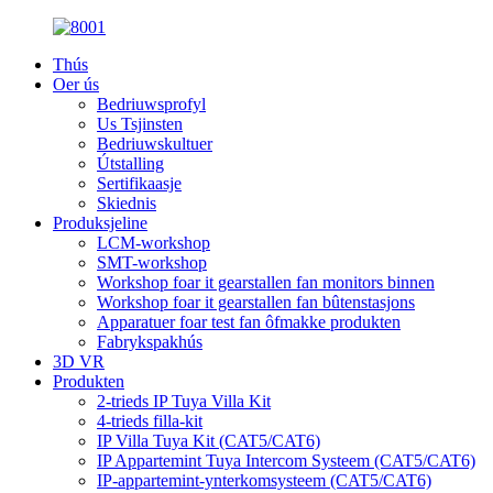
Thús
Oer ús
Bedriuwsprofyl
Us Tsjinsten
Bedriuwskultuer
Útstalling
Sertifikaasje
Skiednis
Produksjeline
LCM-workshop
SMT-workshop
Workshop foar it gearstallen fan monitors binnen
Workshop foar it gearstallen fan bûtenstasjons
Apparatuer foar test fan ôfmakke produkten
Fabrykspakhús
3D VR
Produkten
2-trieds IP Tuya Villa Kit
4-trieds filla-kit
IP Villa Tuya Kit (CAT5/CAT6)
IP Appartemint Tuya Intercom Systeem (CAT5/CAT6)
IP-appartemint-ynterkomsysteem (CAT5/CAT6)